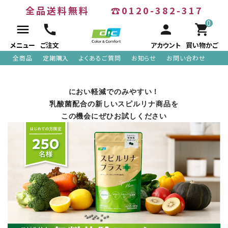
全品送料無料
☎0120-382-317
0
menu
call
person
shopping_cart
メニュー
ご注文
アカウント
買い物かご
全商品
定期購入
よくあるご質問
お知らせ
お問い合わせ
ACCOUNT MENU
におい軽減でのみやすい！
乳酸菌配合の新しいスピルリナ商品を
meeting_room
person
ログイン
新規会員登録
この機会にぜひお試しください
search
全商品