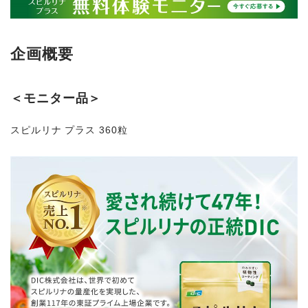
商品から探す
企画概要
お悩みから探す
＜モニター品＞
成分・原材料で探す
スピルリナ プラス 360粒
定期販売コース
機能性表示食品
サプリメント