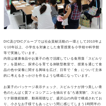
DIC及びDICグループでは社会貢献活動の一環として2010年よ
り10年以上、小学生を対象とした食育授業を小学校や科学館
等で実施しています。
内容は健康食品やお菓子の色で活躍している食用藻「スピルリ
ナ」を題材に、探求心を育てる体験型教室で、授業を通じて食
品の色や栄養に関する興味を広げ、日常で「食」について主体
的に考えるきっかけを作るような構成になっています。
お菓子のパッケージ表示チェック、スピルリナが持つ美しい青
色のたんぱく質フィコシアニンを抽出する“ろ過実験”、スピル
リナ顕微鏡観察、動画視聴など、盛沢山の内容で構成されてお
り、小さなお子様でもあっという間に感じてしまう1時間半の