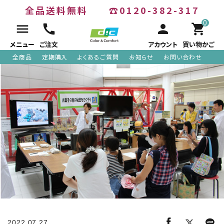
全品送料無料
☎0120-382-317
0
menu
call
person
shopping_cart
メニュー
ご注文
アカウント
買い物かご
全商品
定期購入
よくあるご質問
お知らせ
お問い合わせ
ACCOUNT MENU
meeting_room
person
ログイン
新規会員登録
search
全商品
2022.07.27