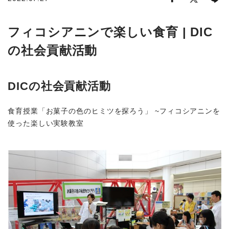
商品から探す
フィコシアニンで楽しい食育 | DIC
の社会貢献活動
お悩みから探す
成分・原材料で探す
DICの社会貢献活動
定期販売コース
食育授業「お菓子の色のヒミツを探ろう」 ~フィコシアニンを
使った楽しい実験教室
機能性表示食品
サプリメント