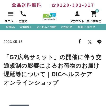
全品送料無料
☎0120-382-317
0
menu
call
person
shopping_cart
メニュー
ご注文
アカウント
買い物かご
全商品
定期購入
よくあるご質問
お知らせ
お問い合わせ
ACCOUNT MENU
2023.05.16
meeting_room
person
ログイン
新規会員登録
「G7広島サミット」の開催に伴う交
通規制の影響によるお荷物のお届け
search
遅延等について｜DICヘルスケア
オンラインショップ
全商品