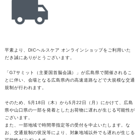
商品から探す
お悩みから探す
成分・原材料で探す
平素より、DICヘルスケア オンラインショップをご利用いた
だき誠にありがとうございます。
定期販売コース
「G7サミット（主要国首脳会議）」が広島県で開催されるこ
機能性表示食品
とに伴い、会場となる広島県内の高速道路などで大規模な交通
規制が行われます。
サプリメント
そのため、5月18日（木）から5月22日（月）にかけて、広島
県や山口県の一部を発着としたお荷物に遅れが生じる可能性が
ございます。
また、一部地域で時間帯指定等の受付を中止いたします。な
お、交通規制の状況等により、対象地域以外でも遅れが生じる
可能性がございます。