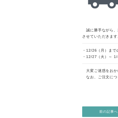
全商品
商品から探す
誠に勝手ながら、20
させていただきます
お悩みから探す
・12/26（月
成分・原材料で探す
・12/27（火）～
定期販売コース
大変ご迷惑をおか
なお、ご注文につ
機能性表示食品
サプリメント
前の記事へ