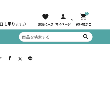
0
favorite
person
shopping_cart
祝日も承ります。）
お気に入り
マイページ
買い物かご
search
ア