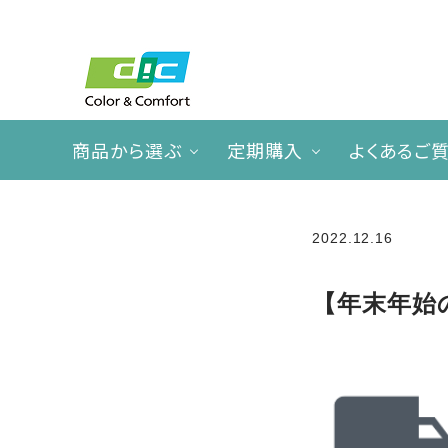
商品から選ぶ
定期購入
よくあるご
ACCOUNT MENU
2022.12.16
meeting_room
person
ログイン
新規会員登録
【年末年始
search