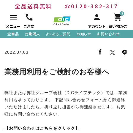
全品送料無料
☎0120-382-317
0
menu
call
person
shopping_cart
メニュー
ご注文
アカウント
買い物かご
全商品
定期購入
よくあるご質問
お知らせ
お問い合わせ
ACCOUNT MENU
2022.07.03
meeting_room
person
ログイン
新規会員登録
業務用利用をご検討のお客様へ
search
弊社または弊社グループ会社（DICライフテック）では、業務
利用も承っております。 下記問い合わせフォームから御連絡
いただけましたら、折り返し担当から御連絡させます。 お気
軽にお問い合わせください。
【お問い合わせはこちらをクリック】
全商品