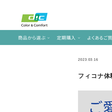
商品から選ぶ
定期購入
よくあるご
ACCOUNT MENU
2023.03.16
meeting_room
person
ログイン
新規会員登録
フィコナ体
search