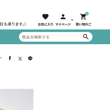
0
favorite
person
shopping_cart
祝日も承ります。）
お気に入り
マイページ
買い物かご
search
ア