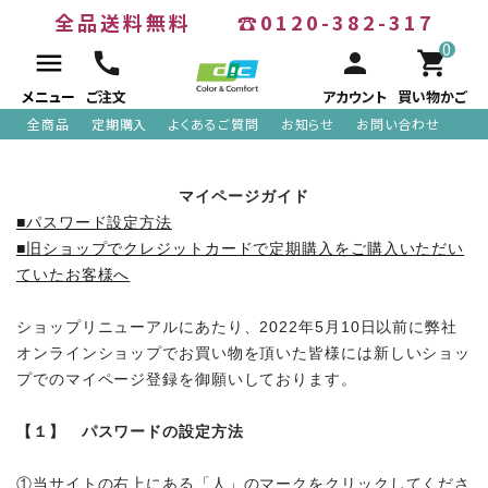
全品送料無料
☎0120-382-317
0
menu
call
person
shopping_cart
メニュー
ご注文
アカウント
買い物かご
全商品
定期購入
よくあるご質問
お知らせ
お問い合わせ
ACCOUNT MENU
マイページガイド
■パスワード設定方法
meeting_room
person
ログイン
新規会員登録
■旧ショップでクレジットカードで定期購入をご購入いただい
ていたお客様へ
search
ショップリニューアルにあたり、2022年5月10日以前に弊社
オンラインショップでお買い物を頂いた皆様には新しいショッ
プでのマイページ登録を御願いしております。
【１】 パスワードの設定方法
全商品
①当サイトの右上にある「人」のマークをクリックしてくださ