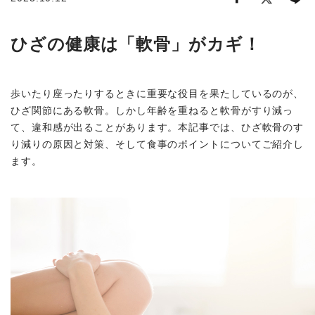
商品から探す
ひざの健康は「軟骨」がカギ！
お悩みから探す
歩いたり座ったりするときに重要な役目を果たしているのが、
成分・原材料で探す
ひざ関節にある軟骨。しかし年齢を重ねると軟骨がすり減っ
て、違和感が出ることがあります。本記事では、ひざ軟骨のす
定期販売コース
り減りの原因と対策、そして食事のポイントについてご紹介し
ます。
機能性表示食品
サプリメント