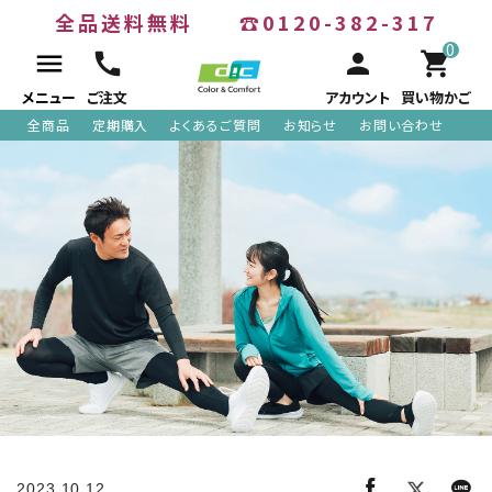
全品送料無料
☎0120-382-317
0
menu
call
person
shopping_cart
メニュー
ご注文
アカウント
買い物かご
全商品
定期購入
よくあるご質問
お知らせ
お問い合わせ
ACCOUNT MENU
meeting_room
person
ログイン
新規会員登録
search
全商品
2023.10.12