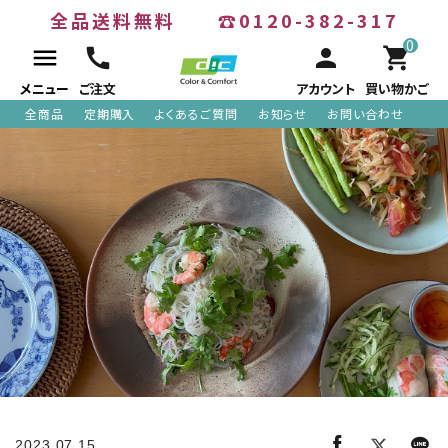
全品送料無料
☎0120-382-317
0
menu
call
person
shopping_cart
メニュー
ご注文
アカウント
買い物かご
全商品
定期購入
よくあるご質問
お知らせ
お問い合わせ
ACCOUNT MENU
meeting_room
person
ログイン
新規会員登録
search
全商品
2023.07.15