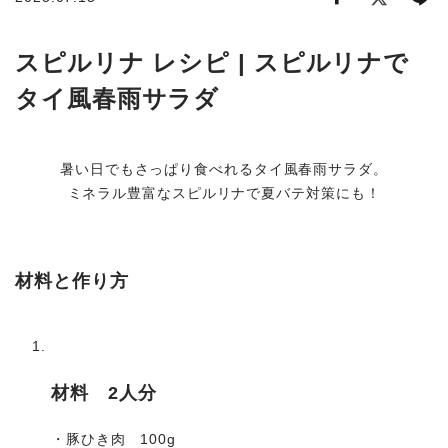
商品から探す
スピルリナ レシピ | スピルリナで
タイ風春雨サラダ
お悩みから探す
成分・原材料で探す
暑い日でもさっぱり食べれるタイ風春雨サラダ。
ミネラル豊富なスピルリナで夏バテ対策にも！
定期販売コース
機能性表示食品
材料と作り方
サプリメント
材料 2人分
・豚ひき肉 100g