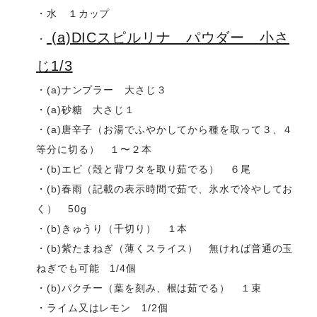
・水 １カップ
(a)DICスピルリナ パウダー 小さ
・
じ1/3
・(a)ナンプラー 大さじ３
・(a)砂糖 大さじ１
・(a)唐辛子（お湯でふやかしてから種を取って３、４
等分に切る） １〜２本
・(b)エビ（殻と背ワタを取り茹でる） ６尾
・(b)春雨（記載の表示時間で茹で、氷水で冷やしてお
く） 50g
・(b)きゅうり（千切り） １本
・(b)紫たまねぎ（薄くスライス） 無ければ普通の玉
ねぎでも可能 1/4個
・(b)パクチー（葉を刻み、根は茹でる） １束
・ライム又はレモン 1/2個