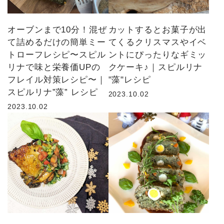
オーブンまで10分！混ぜ
カットするとお菓子が出
て詰めるだけの簡単ミー
てくるクリスマスやイベ
トローフレシピ〜スピル
ントにぴったりなギミッ
リナで味と栄養価UPの
クケーキ♪｜スピルリナ
フレイル対策レシピ〜｜
"藻"レシピ
スピルリナ”藻” レシピ
2023.10.02
2023.10.02