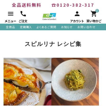
全品送料無料
☎0120-382-317
0
menu
call
person
shopping_cart
メニュー
ご注文
アカウント
買い物かご
全商品
定期購入
よくあるご質問
お知らせ
お問い合わせ
ACCOUNT MENU
スピルリナ レシピ集
meeting_room
person
ログイン
新規会員登録
search
全商品