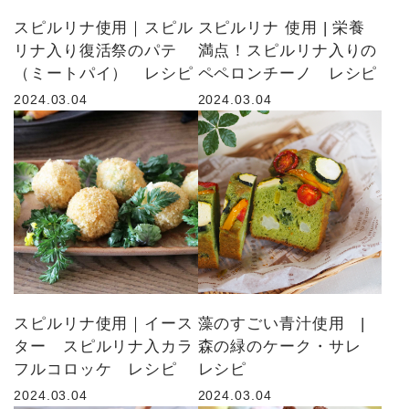
スピルリナ使用｜スピル
スピルリナ 使用 | 栄養
商品から探す
リナ入り復活祭のパテ
満点！スピルリナ入りの
（ミートパイ） レシピ
ペペロンチーノ レシピ
お悩みから探す
2024.03.04
2024.03.04
成分・原材料で探す
定期販売コース
機能性表示食品
サプリメント
スピルリナ使用｜イース
藻のすごい青汁使用 |
ター スピルリナ入カラ
森の緑のケーク・サレ
フルコロッケ レシピ
レシピ
2024.03.04
2024.03.04