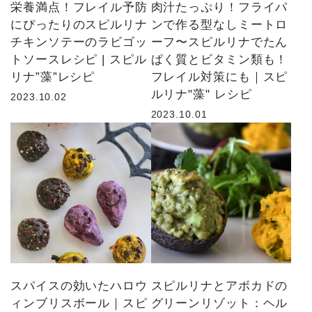
栄養満点！フレイル予防
肉汁たっぷり！フライパ
にぴったりのスピルリナ
ンで作る型なしミートロ
チキンソテーのラビゴッ
ーフ〜スピルリナでたん
トソースレシピ | スピル
ぱく質とビタミン類も！
リナ”藻”レシピ
フレイル対策にも｜スピ
ルリナ"藻" レシピ
2023.10.02
2023.10.01
スパイスの効いたハロウ
スピルリナとアボカドの
ィンブリスボール｜スピ
グリーンリゾット：ヘル