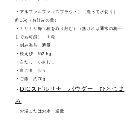
・アルファルファ（スプラウト）（洗って水切り）
約15g（お好みの量）
・カリカリ梅（種を取り刻む）（無ければ通常の梅干
しでも可能） １粒
・刻み海苔 適量
・桜えび 約2.5g
・白だし 小さじ１
・白ごま 少々
・ご飯 約70g
DICスピルリナ パウダー ひとつま
・
み
・お湯またはお水 適量