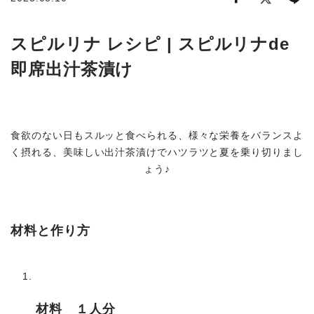
商品から探す
スピルリナ レシピ | スピルリナde
即席出汁茶漬け
お悩みから探す
成分・原材料で探す
食欲のない日もスルッと食べられる、様々な栄養をバランスよ
定期販売コース
く摂れる、美味しい出汁茶漬けでハツラツと夏を乗り切りまし
ょう♪
機能性表示食品
サプリメント
材料と作り方
材料 １人分