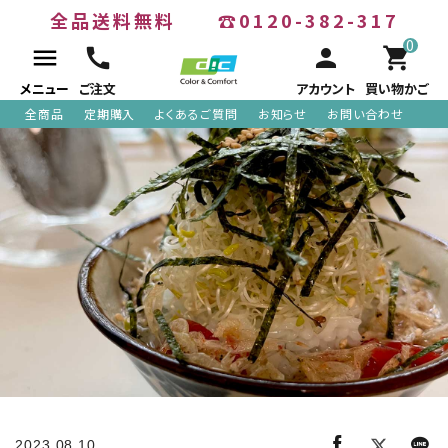
全品送料無料
☎0120-382-317
0
menu
call
person
shopping_cart
メニュー
ご注文
アカウント
買い物かご
全商品
定期購入
よくあるご質問
お知らせ
お問い合わせ
ACCOUNT MENU
meeting_room
person
ログイン
新規会員登録
search
全商品
2023.08.10