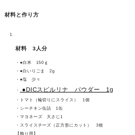
材料と作り方
材料 3人分
・●白米 150ｇ
・●白いりごま 2g
・●塩 少々
●DICスピルリナ パウダー 1g
・
・トマト（輪切りにスライス） 1個
・シーチキン缶詰 1缶
・マヨネーズ 大さじ1
・スライスチーズ（正方形にカット） 3枚
【飾り用】