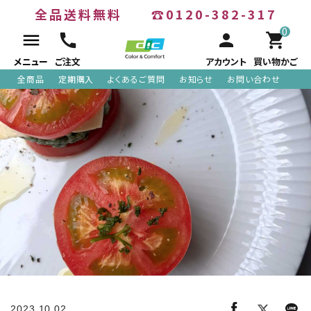
全品送料無料
☎0120-382-317
0
menu
call
person
shopping_cart
メニュー
ご注文
アカウント
買い物かご
全商品
定期購入
よくあるご質問
お知らせ
お問い合わせ
ACCOUNT MENU
meeting_room
person
ログイン
新規会員登録
search
全商品
2023.10.02