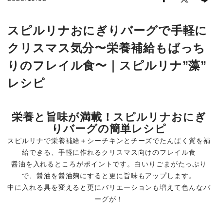
商品から探す
スピルリナおにぎりバーグで手軽に
クリスマス気分〜栄養補給もばっち
お悩みから探す
りのフレイル食〜｜スピルリナ”藻”
成分・原材料で探す
レシピ
定期販売コース
栄養と旨味が満載！スピルリナおにぎ
機能性表示食品
りバーグの簡単レシピ
スピルリナで栄養補給＋シーチキンとチーズでたんぱく質を補
サプリメント
給できる、手軽に作れるクリスマス向けのフレイル食
醤油を入れるところがポイントです。白いりごまがたっぷり
で、醤油を醤油麹にすると更に旨味もアップします。
中に入れる具を変えると更にバリエーションも増えて色んなバ
ーグが！